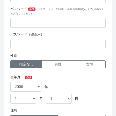
パスワード
必須
パスワードは、8文字以上の半角英数字(a-z, A-Zと0-9)混合
で入力してください。
パスワード（確認用）
性別
指定なし
男性
女性
生年月日
必須
年
月
日
住所