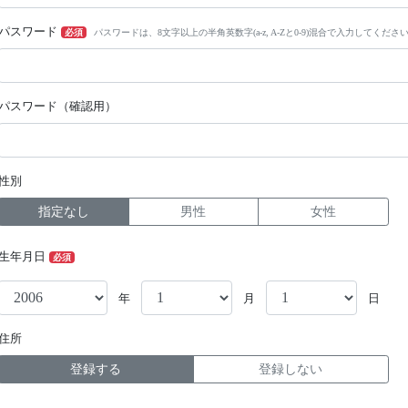
パスワード
必須
パスワードは、8文字以上の半角英数字(a-z, A-Zと0-9)混合で入力してくださ
パスワード（確認用）
性別
指定なし
男性
女性
生年月日
必須
年
月
日
住所
登録する
登録しない