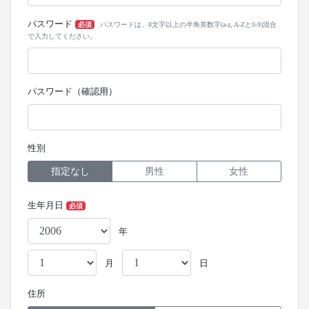
パスワード
必須
パスワードは、8文字以上の半角英数字(a-z, A-Zと0-9)混合
で入力してください。
パスワード（確認用）
性別
指定なし
男性
女性
生年月日
必須
年
月
日
住所