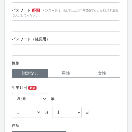
パスワード
必須
パスワードは、8文字以上の半角英数字(a-z, A-Zと0-9)混合
で入力してください。
パスワード（確認用）
性別
指定なし
男性
女性
生年月日
必須
年
月
日
住所