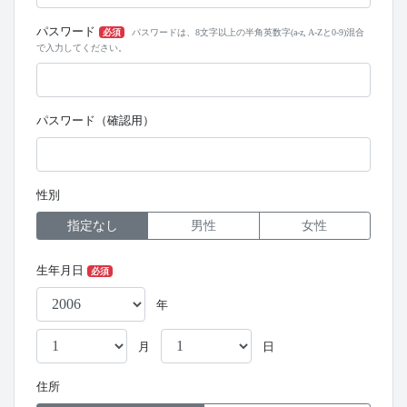
パスワード
必須
パスワードは、8文字以上の半角英数字(a-z, A-Zと0-9)混合
で入力してください。
パスワード（確認用）
性別
指定なし
男性
女性
生年月日
必須
年
月
日
住所