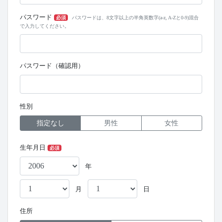
パスワード
必須
パスワードは、8文字以上の半角英数字(a-z, A-Zと0-9)混合
で入力してください。
パスワード（確認用）
性別
指定なし
男性
女性
生年月日
必須
年
月
日
住所