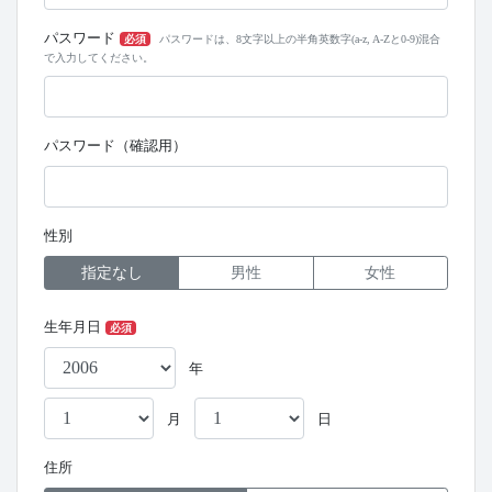
パスワード
必須
パスワードは、8文字以上の半角英数字(a-z, A-Zと0-9)混合
で入力してください。
パスワード（確認用）
性別
指定なし
男性
女性
生年月日
必須
年
月
日
住所