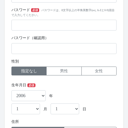
パスワード
必須
パスワードは、8文字以上の半角英数字(a-z, A-Zと0-9)混合
で入力してください。
パスワード（確認用）
性別
指定なし
男性
女性
生年月日
必須
年
月
日
住所