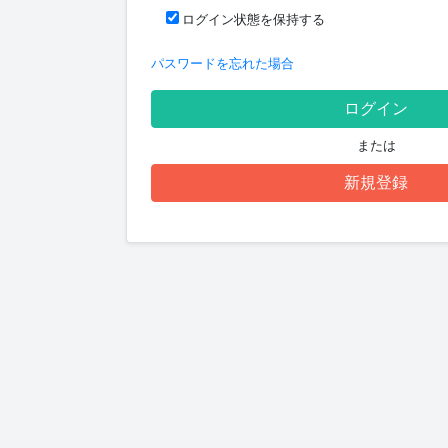
ログイン状態を保持する
パスワードを忘れた場合
ログイン
または
新規登録