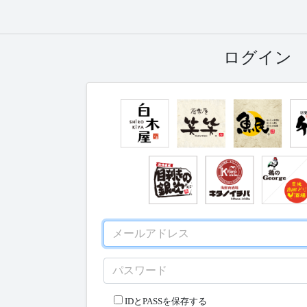
ログイン
IDとPASSを保存する